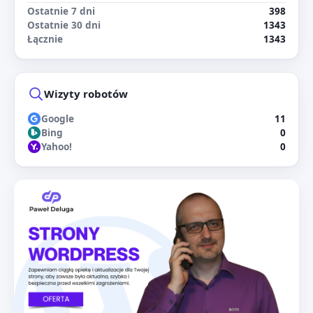
Ostatnie 7 dni
398
Ostatnie 30 dni
1343
Łącznie
1343
Wizyty robotów
Google
11
Bing
0
Yahoo!
0