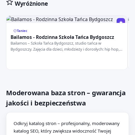
Wyróżnione
Taniec
Bailamos - Rodzinna Szkoła Tańca Bydgoszcz
O
Bailamos – Szkoła Tańca Bydgoszcz, studio tańca w
Pr
Bydgoszczy. Zajęcia dla dzieci, młodzieży i dorosłych: hip hop,
Wo
taniec towarzyski, pierwszy taniec.
us
Moderowana baza stron – gwarancja
jakości i bezpieczeństwa
Odkryj katalog stron – profesjonalny, moderowany
katalog SEO, który zwiększa widoczność Twojej